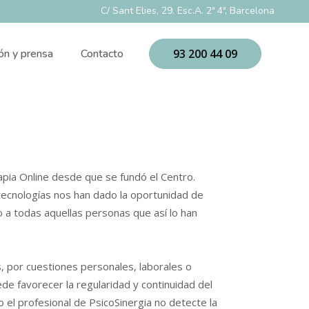
C/ Sant Elies, 29. Esc.A. 2ª 4ª, Barcelona
ón y prensa
Contacto
93 200 44 09
pia Online desde que se fundó el Centro.
ecnologías nos han dado la oportunidad de
 a todas aquellas personas que así lo han
 por cuestiones personales, laborales o
uede favorecer la regularidad y continuidad del
 el profesional de PsicoSinergia no detecte la