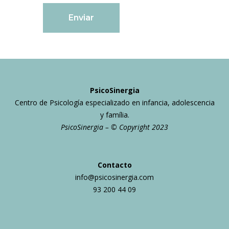
PsicoSinergia
Centro de Psicología especializado en infancia, adolescencia
y família.
PsicoSinergia – © Copyright 2023
Contacto
info@psicosinergia.com
93 200 44 09