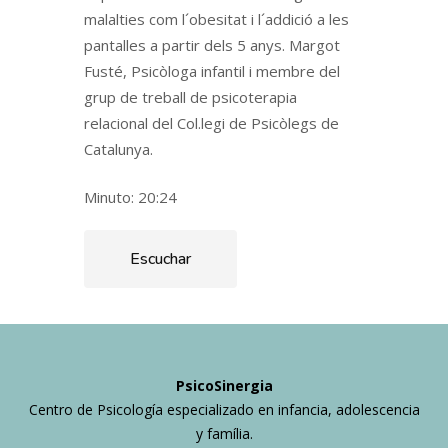
malalties com l´obesitat i l´addició a les
pantalles a partir dels 5 anys. Margot
Fusté, Psicòloga infantil i membre del
grup de treball de psicoterapia
relacional del Col.legi de Psicòlegs de
Catalunya.
Minuto: 20:24
Escuchar
PsicoSinergia
Centro de Psicología especializado en infancia, adolescencia
y família.